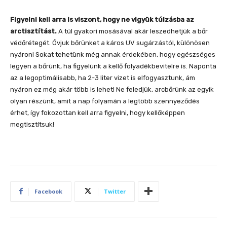
Figyelni kell arra is viszont, hogy ne vigyük túlzásba az
arctisztítást.
A túl gyakori mosásával akár leszedhetjük a bőr
védőrétegét. Óvjuk bőrünket a káros UV sugárzástól, különösen
nyáron! Sokat tehetünk még annak érdekében, hogy egészséges
legyen a bőrünk, ha figyelünk a kellő folyadékbevitelre is. Naponta
az a legoptimálisabb, ha 2-3 liter vizet is elfogyasztunk, ám
nyáron ez még akár több is lehet! Ne feledjük, arcbőrünk az egyik
olyan részünk, amit a nap folyamán a legtöbb szennyeződés
érhet, így fokozottan kell arra figyelni, hogy kellőképpen
megtisztítsuk!
Facebook
Twitter