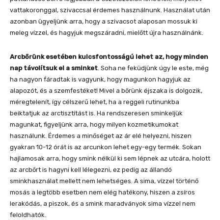
vattakoronggal, szivaccsal érdemes használnunk. Használat után
azonban ügyeljünk arra, hogy a szivacsot alaposan mossuk ki
meleg vízzel, és hagyjuk megszáradni, mielőtt újra használnánk.
Arcbőrünk esetében kulcsfontosságú lehet az, hogy minden
nap távolítsuk el a sminket
. Soha ne feküdjünk úgy le este, még
ha nagyon fáradtak is vagyunk, hogy magunkon hagyjuk az
alapozót, és a szemfestéket! Mivel a bőrünk éjszaka is dolgozik,
méregtelenít, így célszerű lehet, ha a reggeli rutinunkba
beiktatjuk az arctisztítást is. Ha rendszeresen sminkeljük
magunkat, figyeljünk arra, hogy milyen kozmetikumokat
használunk. Érdemes a minőséget az ár elé helyezni, hiszen
gyakran 10-12 órát is az arcunkon lehet egy-egy termék. Sokan
hajlamosak arra, hogy smink nélkül ki sem lépnek az utcára, holott
az arcbőrt is hagyni kell lélegezni, ez pedig az állandó
sminkhasználat mellett nem lehetséges. A sima, vízzel történő
mosás a legtöbb esetben nem elég hatékony, hiszen a zsíros
lerakódás, a piszok, és a smink maradványok sima vízzel nem
feloldhatók.