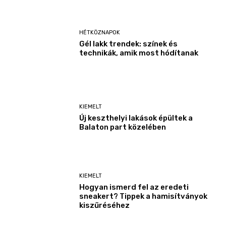
HÉTKÖZNAPOK
Gél lakk trendek: színek és
technikák, amik most hódítanak
KIEMELT
Új keszthelyi lakások épültek a
Balaton part közelében
KIEMELT
Hogyan ismerd fel az eredeti
sneakert? Tippek a hamisítványok
kiszűréséhez