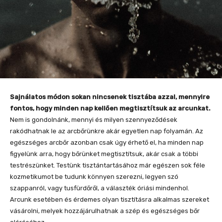
Sajnálatos módon sokan nincsenek tisztába azzal, mennyire
fontos, hogy minden nap kellően megtisztítsuk az arcunkat.
Nem is gondolnánk, mennyi és milyen szennyeződések
rakódhatnak le az arcbőrünkre akár egyetlen nap folyamán. Az
egészséges arcbőr azonban csak úgy érhető el, ha minden nap
figyelünk arra, hogy bőrünket megtisztítsuk, akár csak a többi
testrészünket. Testünk tisztántartásához már egészen sok féle
kozmetikumot be tudunk könnyen szerezni, legyen szó
szappanról, vagy tusfürdőről, a választék óriási mindenhol.
Arcunk esetében és érdemes olyan tisztításra alkalmas szereket
vásárolni, melyek hozzájárulhatnak a szép és egészséges bőr