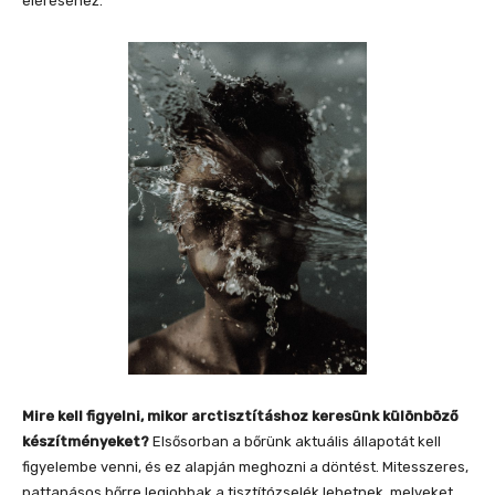
eléréséhez.
Mire kell figyelni, mikor arctisztításhoz keresünk különböző
készítményeket?
Elsősorban a bőrünk aktuális állapotát kell
figyelembe venni, és ez alapján meghozni a döntést. Mitesszeres,
pattanásos bőrre legjobbak a tisztítózselék lehetnek, melyeket