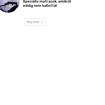
Speciális matracok, amikről
eddig nem hallottál
Még több