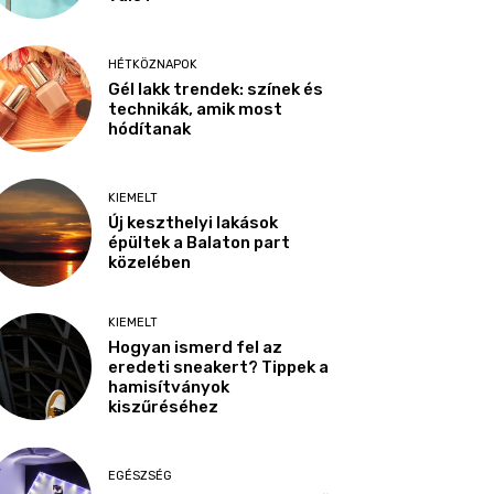
HÉTKÖZNAPOK
Gél lakk trendek: színek és
technikák, amik most
hódítanak
KIEMELT
Új keszthelyi lakások
épültek a Balaton part
közelében
KIEMELT
Hogyan ismerd fel az
eredeti sneakert? Tippek a
hamisítványok
kiszűréséhez
EGÉSZSÉG