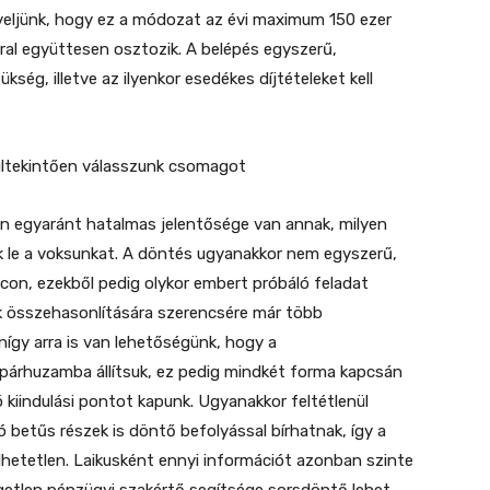
yeljünk, hogy ez a módozat az évi maximum 150 ezer
ral együttesen osztozik. A belépés egyszerű,
ség, illetve az ilyenkor esedékes díjtételeket kell
ültekintően válasszunk csomagot
von egyaránt hatalmas jelentősége van annak, milyen
 le a voksunkat. A döntés ugyanakkor nem egyszerű,
acon, ezekből pedig olykor embert próbáló feladat
ok összehasonlítására szerencsére már több
nígy arra is van lehetőségünk, hogy a
 párhuzamba állítsuk, ez pedig mindkét forma kapcsán
 kiindulási pontot kapunk. Ugyanakkor feltétlenül
 betűs részek is döntő befolyással bírhatnak, így a
hetetlen. Laikusként ennyi információt azonban szinte