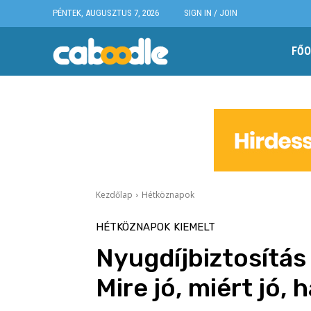
PÉNTEK, AUGUSZTUS 7, 2026
SIGN IN / JOIN
FŐO
Kezdőlap
Hétköznapok
HÉTKÖZNAPOK
KIEMELT
Nyugdíjbiztosítás
Mire jó, miért jó,