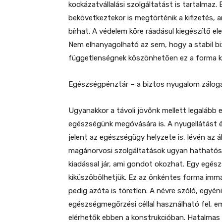
kockázatvállalási szolgáltatást is tartalmaz. 
bekövetkeztekor is megtörténik a kifizetés, 
bírhat. A védelem köre ráadásul kiegészítő el
Nem elhanyagolható az sem, hogy a stabil bizt
függetlenségnek köszönhetően ez a forma k
Egészségpénztár – a biztos nyugalom zálog
Ugyanakkor a távoli jövőnk mellett legalább ek
egészségünk megóvására is. A nyugellátást 
jelent az egészségügy helyzete is, lévén az áll
magánorvosi szolgáltatások ugyan hathatós
kiadással jár, ami gondot okozhat. Egy egé
kiküszöbölhetjük. Ez az önkéntes forma imm
pedig azóta is töretlen. A névre szóló, egyé
egészségmegőrzési céllal használható fel, e
elérhetők ebben a konstrukcióban. Hatalmas