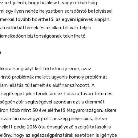
Ez azt jelenti, hogy haláleset, vagy rokkantság
ami egy ilyen nehéz helyzetben sorsdöntő befolyással
emekkel tovább bővíthető, az egyéni igények alapján.
osítói háttérnek és az államtól való teljes
iemelkedően biztonságosnak tekinthető.
a
kora hangsúlyt kell fektetni a jelenre, azaz
érintő problémák mellett ugyanis komoly problémát
ami ellátás túlterhelt és alulfinanszírozott. A
 segítséget jelentenek, ám ez hosszú távon tetemes
szségpénztár segítségével azonban ezt a dilemmát
áron több mint 30 éve elérhető Magyarországon, sikere
ni számlán összegyűjtött összeg prevenciós, illetve
mellett pedig 2016 óta önsegélyező szolgáltatások is
 előny, hogy az egészségpénztárak esetében is igénybe