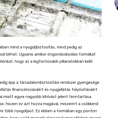
sében mind a nyugdíjbiztosítás, mind pedig az
sal bírhat. Ugyanis amikor öngondoskodási formákat
óliónkat, hogy az a legfontosabb pillanatokban kellő
edig épp a társadalombiztosítási rendszer gyengesége
ellátás finanszírozásáért és nyugellátás folyósításáért
ai miatt egyre nagyobb kihívást jelent fenntartása.
e, hiszen ez azt hozza magával, miszerint a csökkenő
gyre több nyugdíjast. Ez ebben a formában egy ponton