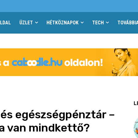
LDAL
ÜZLET
HÉTKÖZNAPOK
TECH
TOVÁBBI
L
 és egészségpénztár –
 ha van mindkettő?