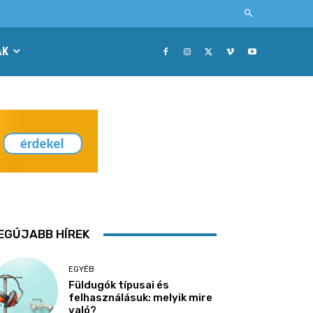
AK
EGÚJABB HÍREK
EGYÉB
Füldugók típusai és
felhasználásuk: melyik mire
való?