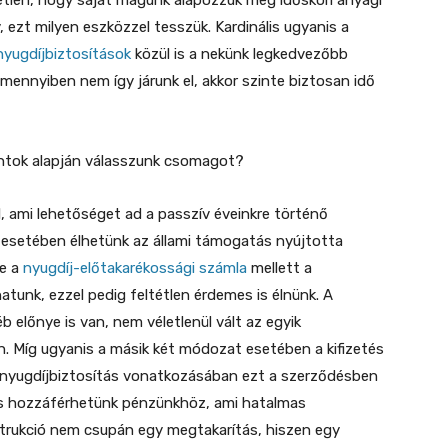
tlen, hogy saját magunk alapozzuk meg időskori anyagi
ezt milyen eszközzel tesszük. Kardinális ugyanis a
nyugdíjbiztosítások
közül is a nekünk legkedvezőbb
 amennyiben nem így járunk el, akkor szinte biztosan idő
ontok alapján válasszunk csomagot?
 ami lehetőséget ad a passzív éveinkre történő
 esetében élhetünk az állami támogatás nyújtotta
ve a
nyugdíj-előtakarékossági számla
mellett a
atunk, ezzel pedig feltétlen érdemes is élnünk. A
előnye is van, nem véletlenül vált az egyik
. Míg ugyanis a másik két módozat esetében a kifizetés
 a nyugdíjbiztosítás vonatkozásában ezt a szerződésben
 is hozzáférhetünk pénzünkhöz, ami hatalmas
strukció nem csupán egy megtakarítás, hiszen egy