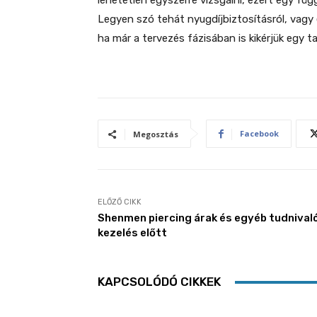
lehetetlen egyszerre vizsgálni, ezért egy fü
Legyen szó tehát nyugdíjbiztosításról, vagy
ha már a tervezés fázisában is kikérjük egy 
Facebook
Megosztás
ELŐZŐ CIKK
Shenmen piercing árak és egyéb tudnival
kezelés előtt
KAPCSOLÓDÓ CIKKEK