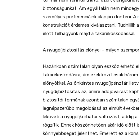
túl már nem fenntartható, ezért elengedhete
biztonságunkat. Ám egyáltalán nem mindegy, 
személyes preferenciáink alapján dönteni. A
konstrukciót érdemes kiválasztani. Tudniillik
előtt felhagyunk majd a takarékoskodással.
A nyugdíjbiztosítás előnyei – milyen szemp
Hazánkban számtalan olyan eszköz érhető el,
takarékoskodásra, ám ezek közül csak három
előnyökkel. Az önkéntes nyugdíjpénztár illet
nyugdíjbiztosítás az, amire adójóváírást kaph
biztosítói formának azonban számtalan egyéb 
legnépszerűbb megoldássá az elmúlt években
leköveti a nyugdíjkorhatár változást, addig
rögzítik. Ennek köszönhetően akár idő előtt
könnyebbséget jelenthet. Emellett ez a kon