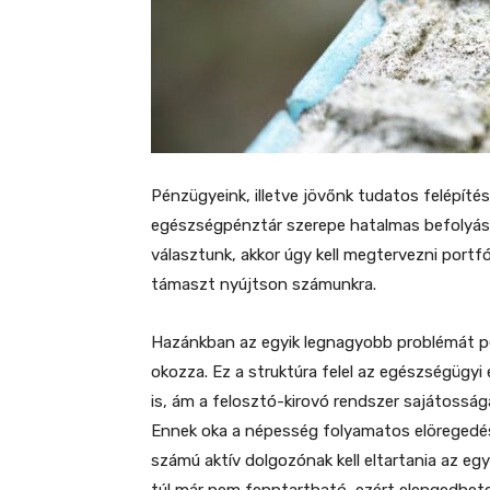
Pénzügyeink, illetve jövőnk tudatos felépíté
egészségpénztár szerepe hatalmas befolyás
választunk, akkor úgy kell megtervezni portf
támaszt nyújtson számunkra.
Hazánkban az egyik legnagyobb problémát p
okozza. Ez a struktúra felel az egészségügyi 
is, ám a felosztó-kirovó rendszer sajátosság
Ennek oka a népesség folyamatos elöregedés
számú aktív dolgozónak kell eltartania az e