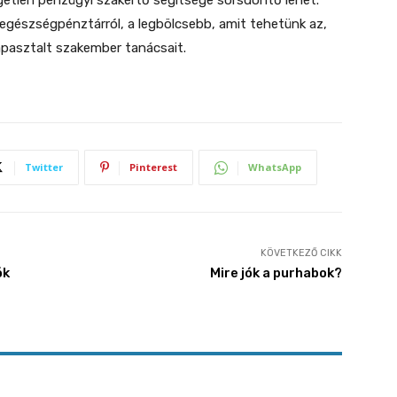
ggetlen pénzügyi szakértő segítsége sorsdöntő lehet.
 egészségpénztárról, a legbölcsebb, amit tehetünk az,
tapasztalt szakember tanácsait.
Twitter
Pinterest
WhatsApp
KÖVETKEZŐ CIKK
ók
Mire jók a purhabok?