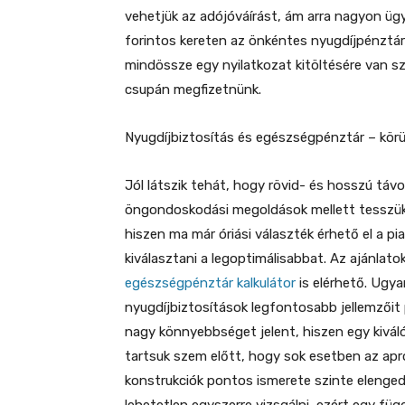
vehetjük az adójóváírást, ám arra nagyon üg
forintos kereten az önkéntes nyugdíjpénztár
mindössze egy nyilatkozat kitöltésére van szük
csupán megfizetnünk.
Nyugdíjbiztosítás és egészségpénztár – kör
Jól látszik tehát, hogy rövid- és hosszú tá
öngondoskodási megoldások mellett tesszük
hiszen ma már óriási választék érhető el a pi
kiválasztani a legoptimálisabbat. Az ajánlat
egészségpénztár kalkulátor
is elérhető. Ugya
nyugdíjbiztosítások legfontosabb jellemzőit
nagy könnyebbséget jelent, hiszen egy kiváló
tartsuk szem előtt, hogy sok esetben az apró
konstrukciók pontos ismerete szinte elenged