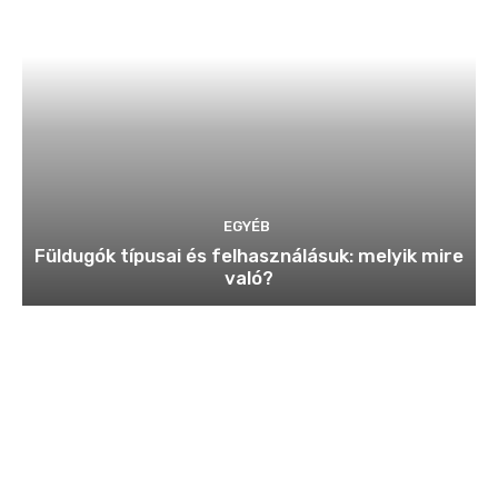
EGYÉB
Füldugók típusai és felhasználásuk: melyik mire
való?