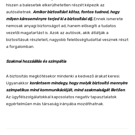
hiszen a balesetek elkerülhetetlen részét képezik az
autóséletnek.
Amikor biztosítást kötsz, fontos tudnod, hogy
milyen káreseményre terjed ki a biztosítási díj.
Ennek ismerete
nemcsak anyagi biztonságot ad, hanem elősegíti a tudatos
vezetői magatartást is. Azok az autósok, akik átlátják a
biztosításuk részleteit, nagyobb felelősségtudattal vesznek részt
a forgalomban.
Szakmai hozzáállás és szimpátia
A biztosítás megkötésekor mindenki a kedvező árakat keresi.
Ugyanakkor
korántsem mindegy, hogy melyik biztosító mennyire
szimpatikus mind kommunikációját, mind szakmaiságát illetően
.
Az ügyfélszolgálatokkal kapcsolatos negatív tapasztalatok
egyértelműen más társaság irányába mozdíthatnak.