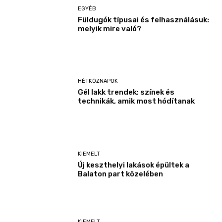
EGYÉB
Füldugók típusai és felhasználásuk:
melyik mire való?
HÉTKÖZNAPOK
Gél lakk trendek: színek és
technikák, amik most hódítanak
KIEMELT
Új keszthelyi lakások épültek a
Balaton part közelében
KIEMELT