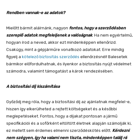
Rendben vannak-e az adatok?
Mielőtt bármit aláírnánk, nagyon
fontos, hogy a szerződésben
szereplő adatok megfeleljenek a valóságnak
. Ha nem egyértelmű,
hogyan írod a neved, akkor ezt mindenképpen ellenőrizd.
Csakúgy, mint a gépjárműre vonatkozó adatokat. Erre mindig
figyelj a
kötelező biztosítás szerződés
ellenőrzésnél! Balesetek
bármikor előfordulhatnak, és ilyenkor a biztosítás nyújt védelmet
számodra, valamint támogatást a károk rendezésében.
A biztosítási díj kiszámítása
Győződj meg róla, hogy a biztosítási díj az ajánlatnak megfelel-e,
hiszen így elkerülheted a rejtett költségeket és a későbbi
meglepetéseket. Fontos, hogy a díjakat pontosan a jármű
specifikációi és a sofőrként eltöltött életnek alapján számolják ki,
ez mellett sem érdemes elmenni szerződéskötés előtt.
Kérdezni
nem szégyen, így ha valami nem tiszta, mindenképpen találj rá