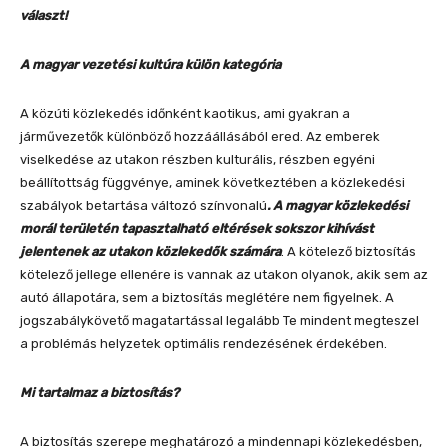
választ!
A magyar vezetési kultúra külön kategória
A közúti közlekedés időnként kaotikus, ami gyakran a
járművezetők különböző hozzáállásából ered. Az emberek
viselkedése az utakon részben kulturális, részben egyéni
beállítottság függvénye, aminek következtében a közlekedési
szabályok betartása változó színvonalú
. A magyar közlekedési
morál területén tapasztalható eltérések sokszor kihívást
jelentenek az utakon közlekedők számára
. A kötelező biztosítás
kötelező jellege ellenére is vannak az utakon olyanok, akik sem az
autó állapotára, sem a biztosítás meglétére nem figyelnek. A
jogszabálykövető magatartással legalább Te mindent megteszel
a problémás helyzetek optimális rendezésének érdekében.
Mi tartalmaz a biztosítás?
A biztosítás szerepe meghatározó a mindennapi közlekedésben,