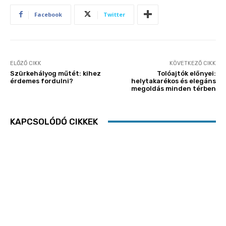
Facebook
Twitter
ELŐZŐ CIKK
KÖVETKEZŐ CIKK
Szürkehályog műtét: kihez
Tolóajtók előnyei:
érdemes fordulni?
helytakarékos és elegáns
megoldás minden térben
KAPCSOLÓDÓ CIKKEK